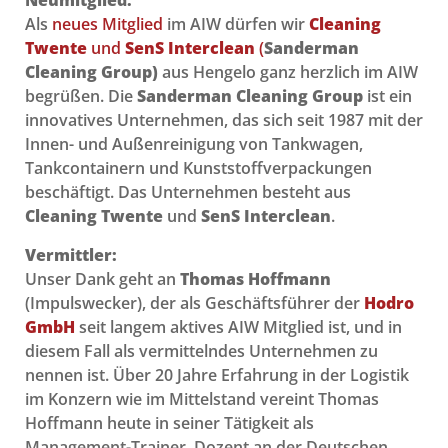
Neumitglied:
Als
neues Mitglied
im AIW dürfen wir
Cleaning
Twente
und
SenS Interclean
(
Sanderman
Cleaning Group)
aus Hengelo ganz herzlich im AIW
begrüßen.
Die
Sanderman Cleaning Group
ist ein
innovatives Unternehmen, das sich seit 1987 mit der
Innen- und Außenreinigung von Tankwagen,
Tankcontainern und Kunststoffverpackungen
beschäftigt.
Das Unternehmen besteht aus
Cleaning Twente
und
SenS Interclean
.
Vermittler:
Unser Dank geht an
Thomas Hoffmann
(Impulswecker), der als Geschäftsführer der
Hodro
GmbH
seit langem aktives AIW Mitglied ist, und in
diesem Fall als vermittelndes Unternehmen zu
nennen ist. Über 20 Jahre Erfahrung in der Logistik
im Konzern wie im Mittelstand vereint Thomas
Hoffmann heute in seiner Tätigkeit als
Management-Trainer, Dozent an der Deutschen