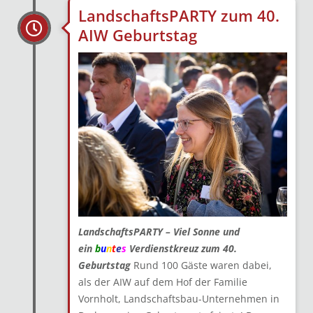
LandschaftsPARTY zum 40.
AIW Geburtstag
LandschaftsPARTY – Viel Sonne und
ein
b
u
n
t
e
s
Verdienstkreuz zum 40.
Geburtstag
Rund 100 Gäste waren dabei,
als der AIW auf dem Hof der Familie
Vornholt, Landschaftsbau-Unternehmen in