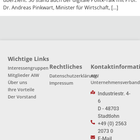
überzieht. So stand auch der digitale Politk-Talk mit Prof.
Dr. Andreas Pinkwart, Minister für Wirtschaft, […]
Wichtige Links
Rechtliches
Kontaktinformat
Interessengruppen
Mitglieder AIW
Datenschutzerklärung
AIW
Über uns
Unternehmensverban
Impressum
Ihre Vorteile
Industriestr. 4-
Der Vorstand
6
D - 48703
Stadtlohn
+49 (0) 2563
2073 0
E-Mail