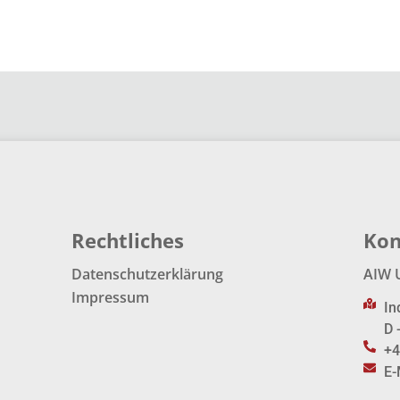
Rechtliches
Kon
Datenschutzerklärung
AIW 
Impressum
In
D 
+4
E-