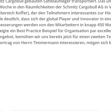
tz Cargobull gebauten Sattelauflieger transportiert. Das u
che in den Räumlichkeiten der Schmitz Cargobull AG in V
ereich Koffer), der den Teilnehmern interessantes zur His
de deutlich, dass sich der global Player und Innovator in 
besserungen werden von den Mitarbeitern in knapp 450 Work
gte ein Best Practice Beispiel für Organisation par excell
ngebot, bemühen wir uns bereits jetzt für einen zweiten T
n Vortrag von Herrn Timmermann interessieren, mögen sich b