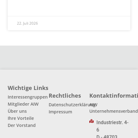
READ MORE »
22. Juli 2026
Wichtige Links
Rechtliches
Kontaktinformat
Interessengruppen
Mitglieder AIW
Datenschutzerklärung
AIW
Über uns
Unternehmensverban
Impressum
Ihre Vorteile
Industriestr. 4-
Der Vorstand
6
D - 48703