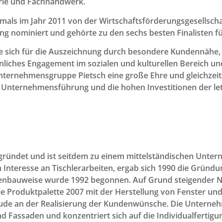
rie und Fachhandwerk.
ls im Jahr 2011 von der Wirtschaftsförderungsgesellscha
ng nominiert und gehörte zu den sechs besten Finalisten 
e sich für die Auszeichnung durch besondere Kundennähe, e
iches Engagement im sozialen und kulturellen Bereich un
 Unternehmensgruppe Pietsch eine große Ehre und gleichzei
die Unternehmensführung und die hohen Investitionen der let
gründet und ist seitdem zu einem mittelständischen Unter
nteresse an Tischlerarbeiten, ergab sich 1990 die Gründung
nbauweise wurde 1992 begonnen. Auf Grund steigender Nac
ie Produktpalette 2007 mit der Herstellung von Fenster un
ude an der Realisierung der Kundenwünsche. Die Unterne
 Fassaden und konzentriert sich auf die Individualfertigun