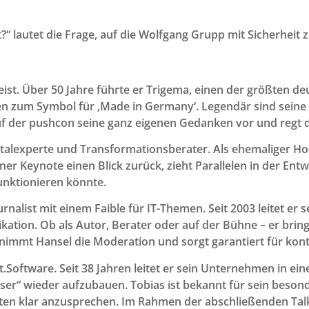
?“ lautet die Frage, auf die Wolfgang Grupp mit Sicherheit 
ist. Über 50 Jahre führte er Trigema, einen der größten de
 zum Symbol für ‚Made in Germany‘. Legendär sind seine k
r auf der pushcon seine ganz eigenen Gedanken vor und reg
igitalexperte und Transformationsberater. Als ehemaliger H
einer Keynote einen Blick zurück, zieht Parallelen in der En
unktionieren könnte.
ournalist mit einem Faible für IT-Themen. Seit 2003 leitet e
ation. Ob als Autor, Berater oder auf der Bühne – er bri
nimmt Hansel die Moderation und sorgt garantiert für kont
Software. Seit 38 Jahren leitet er sein Unternehmen in eine
 besser“ wieder aufzubauen. Tobias ist bekannt für sein bes
en klar anzusprechen. Im Rahmen der abschließenden Talk