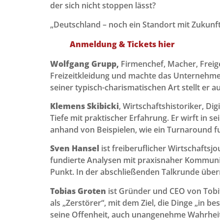
der sich nicht stoppen lässt?
„Deutschland – noch ein Standort mit Zukunft
Anmeldung & Tickets hier
Wolfgang Grupp,
Firmenchef, Macher, Freige
Freizeitkleidung und machte das Unternehmen
seiner typisch-charismatischen Art stellt e
Klemens Skibicki
, Wirtschaftshistoriker, D
Tiefe mit praktischer Erfahrung. Er wirft in s
anhand von Beispielen, wie ein Turnaround f
Sven Hansel
ist freiberuflicher Wirtschaftsj
fundierte Analysen mit praxisnaher Kommunik
Punkt. In der abschließenden Talkrunde über
Tobias Groten
ist Gründer und CEO von Tobit.
als „Zerstörer“, mit dem Ziel, die Dinge „in
seine Offenheit, auch unangenehme Wahrheit