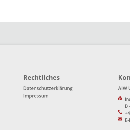
Rechtliches
Kon
Datenschutzerklärung
AIW 
Impressum
In
D 
+4
E-