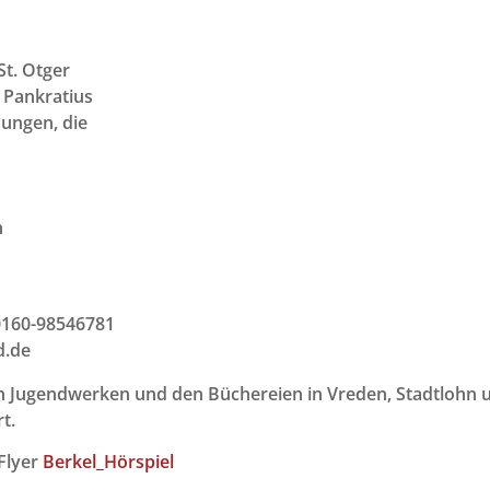
St. Otger
. Pankratius
Jungen, die
n
0160-98546781
d.de
en Jugendwerken und den Büchereien in Vreden, Stadtlohn 
t.
 Flyer
Berkel_Hörspiel