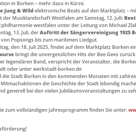
on in Borken – mehr dazu in Kürze.
he Jung & Wild
elektronische Beats auf den Marktplatz – m
 der Musiklandschaft Westfalen am Samstag, 12. Juli
: Bee
al:philharmonie westfalen unter der Leitung von Michael Zla
ag, 13. Juli, der
Auftritt der Sängervereinigung 1925 Bo
ire von Popsongs bis zum maritimen Liedgut.
ag, den 18. Juli 2025, findet auf dem Marktplatz Borken ei
Course
bringt die unvergesslichen Hits der Bee Gees zurück 
der legendären Band, verspricht der Veranstalter, die Bor
tadt oder unter werkstadt-borken.de
l die Stadt Borken in den kommenden Monaten mit zahlrei
d Mitmachaktionen die Geschichte der Stadt lebendig machen
d generell bei den vielen Jubiläumsveranstaltungen zu sehen!
ie zum vollständigen Jahresprogramm finden Sie unter:
ww
sförderung!