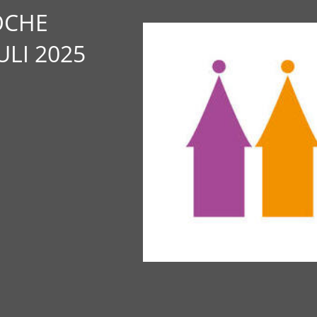
HE „
LI 2025