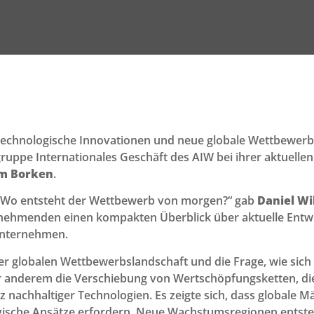
 technologische Innovationen und neue globale Wettbewerb
gruppe Internationales Geschäft des AIW bei ihrer aktuelle
m Borken
.
– Wo entsteht der Wettbewerb von morgen?“ gab
Daniel W
nehmenden einen kompakten Überblick über aktuelle Entwi
 Unternehmen.
der globalen Wettbewerbslandschaft und die Frage, wie s
r anderem die Verschiebung von Wertschöpfungsketten, die
nachhaltiger Technologien. Es zeigte sich, dass globale Mä
egische Ansätze erfordern. Neue Wachstumsregionen entste