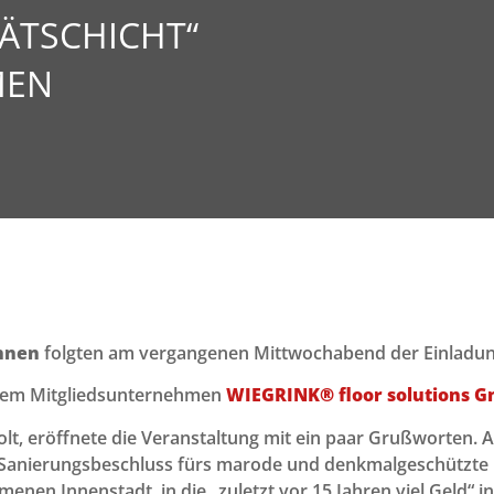
ÄTSCHICHT“
MEN
nnen
folgten am vergangenen Mittwochabend der Einladun
serem Mitgliedsunternehmen
WIEGRINK® floor solutions 
lt, eröffnete die Veranstaltung mit ein paar Grußworten. A
en Sanierungsbeschluss fürs marode und denkmalgeschützte 
nen Innenstadt, in die „zuletzt vor 15 Jahren viel Geld“ i