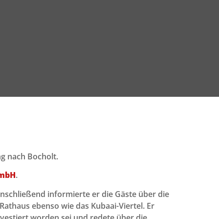
g nach Bocholt.
GmbH
.
nschließend informierte er die Gäste über die
Rathaus ebenso wie das Kubaai-Viertel. Er
nvestiert worden sei und redete über die