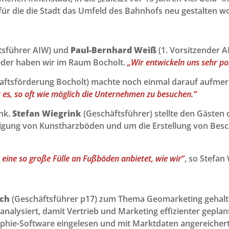
für die die Stadt das Umfeld des Bahnhofs neu gestalten wo
tsführer AIW) und
Paul-Bernhard Weiß
(1. Vorsitzender A
ieder haben wir im Raum Bocholt.
„Wir entwickeln uns sehr pos
aftsförderung Bocholt) machte noch einmal darauf aufmerk
st es, so oft wie möglich die Unternehmen zu besuchen.“
nk.
Stefan Wiegrink
(Geschäftsführer) stellte den Gäste
rtigung von Kunstharzböden und um die Erstellung von Bes
eine so große Fülle an Fußböden anbietet, wie wir
“
, so Stefan
och
(Geschäftsführer p17) zum Thema Geomarketing gehalt
nalysiert, damit Vertrieb und Marketing effizienter gepla
hie-Software eingelesen und mit Marktdaten angereichert