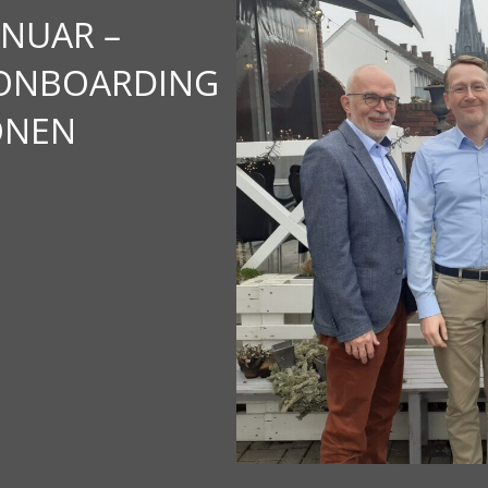
ANUAR –
 ONBOARDING
IONEN