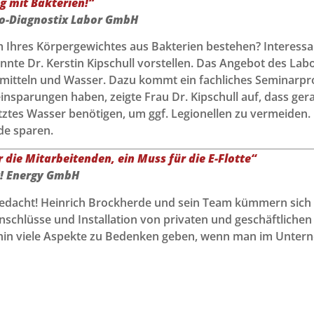
g mit Bakterien!“
io-Diagnostix Labor GmbH
 Ihres Körpergewichtes aus Bakterien bestehen? Interess
nnte Dr. Kerstin Kipschull vorstellen. Das Angebot des La
smitteln und Wasser. Dazu kommt ein fachliches Seminarpr
eeinsparungen haben, zeigte Frau Dr. Kipschull auf, dass g
tes Wasser benötigen, um ggf. Legionellen zu vermeiden.
de sparen.
 die Mitarbeitenden, ein Muss für die E-Flotte“
t! Energy GmbH
gedacht! Heinrich Brockherde und sein Team kümmern sich 
schlüsse und Installation von privaten und geschäftlichen
rhin viele Aspekte zu Bedenken geben, wenn man im Untern