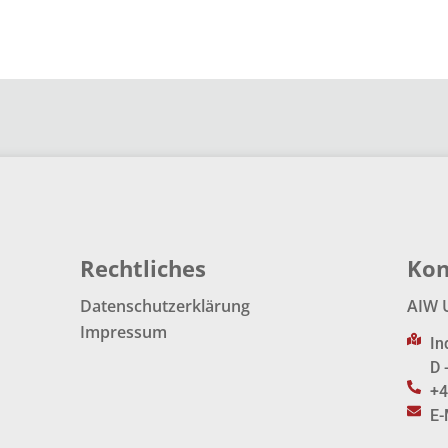
Rechtliches
Kon
Datenschutzerklärung
AIW 
Impressum
In
D 
+4
E-