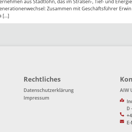
ernehmen aus Stadtlohn, das im Straßen-, Tief- und Energi
Generationenwechsel: Zusammen mit Geschäftsführer Erwin H
a […]
Rechtliches
Kon
Datenschutzerklärung
AIW 
Impressum
In
D 
+4
E-