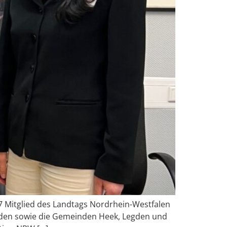
17 Mitglied des Landtags Nordrhein-Westfalen
reden sowie die Gemeinden Heek, Legden und