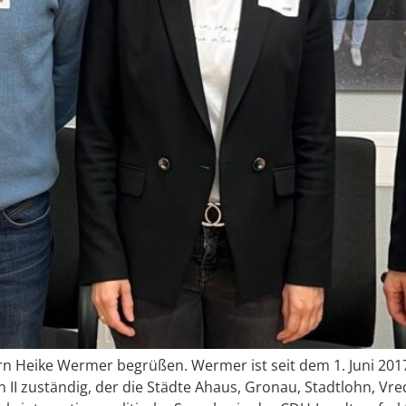
tern Heike Wermer begrüßen. Wermer ist seit dem 1. Juni 20
 II zuständig, der die Städte Ahaus, Gronau, Stadtlohn, V