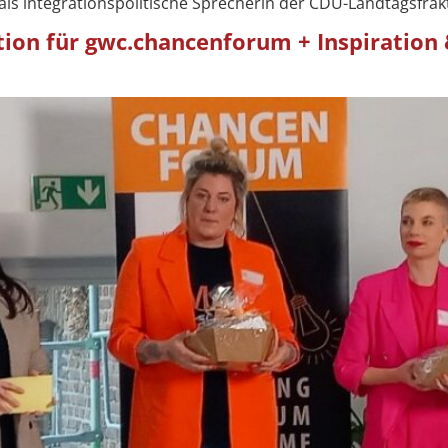
als integrationspolitische Sprecherin der CDU-Landtagsfra
tion für gwc.chancenforum + Inspiration 