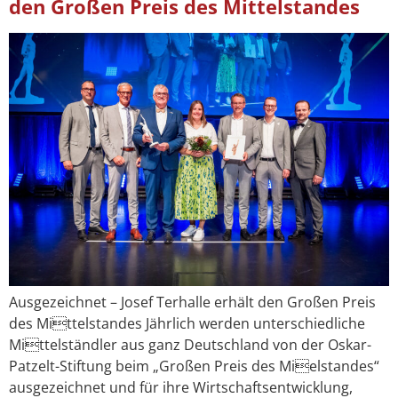
den Großen Preis des Mittelstandes
Ausgezeichnet – Josef Terhalle erhält den Großen Preis
des Mittelstandes Jährlich werden unterschiedliche
Mittelständler aus ganz Deutschland von der Oskar-
Patzelt-Stiftung beim „Großen Preis des Mielstandes“
ausgezeichnet und für ihre Wirtschaftsentwicklung,