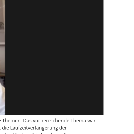
elle Themen. Das vorherrschende Thema war
s, die Laufzeitverlängerung der