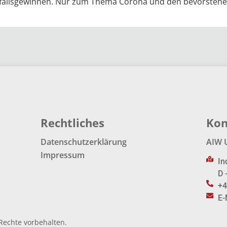
fallsgewinnen. Nur zum Thema Corona und den bevorstehen
Rechtliches
Kon
Datenschutzerklärung
AIW 
Impressum
In
D 
+4
E-
Rechte vorbehalten.