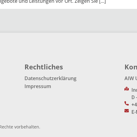
ngebote und Leistungen vor Ort. Zeigen Sie […]
Rechtliches
Kon
Datenschutzerklärung
AIW 
Impressum
In
D 
+4
E-
Rechte vorbehalten.